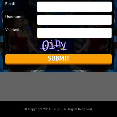
Email
Username
Validasi
© Copyright 2014 - 2026
. All Rights Reserved.